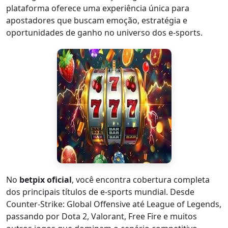
plataforma oferece uma experiência única para
apostadores que buscam emoção, estratégia e
oportunidades de ganho no universo dos e-sports.
No
betpix oficial
, você encontra cobertura completa
dos principais títulos de e-sports mundial. Desde
Counter-Strike: Global Offensive até League of Legends,
passando por Dota 2, Valorant, Free Fire e muitos