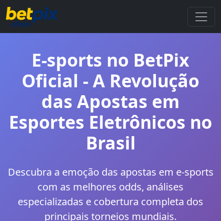
E-sports no BetPix
Oficial - A Revolução
das Apostas em
Esportes Eletrônicos no
Brasil
Descubra a emoção das apostas em e-sports
com as melhores odds, análises
especializadas e cobertura completa dos
principais torneios mundiais.