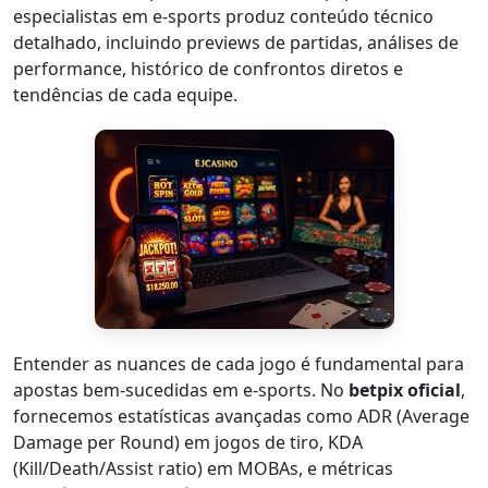
especialistas em e-sports produz conteúdo técnico
detalhado, incluindo previews de partidas, análises de
performance, histórico de confrontos diretos e
tendências de cada equipe.
Entender as nuances de cada jogo é fundamental para
apostas bem-sucedidas em e-sports. No
betpix oficial
,
fornecemos estatísticas avançadas como ADR (Average
Damage per Round) em jogos de tiro, KDA
(Kill/Death/Assist ratio) em MOBAs, e métricas