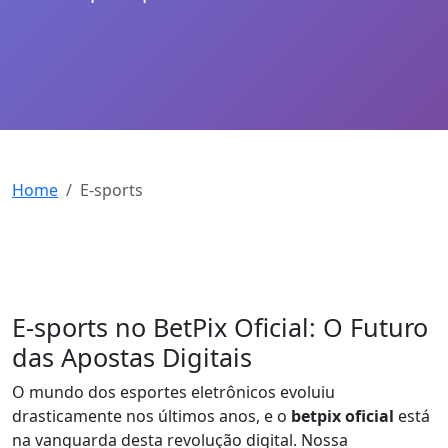
Home
E-sports
E-sports no BetPix Oficial: O Futuro
das Apostas Digitais
O mundo dos esportes eletrônicos evoluiu
drasticamente nos últimos anos, e o
betpix oficial
está
na vanguarda desta revolução digital. Nossa