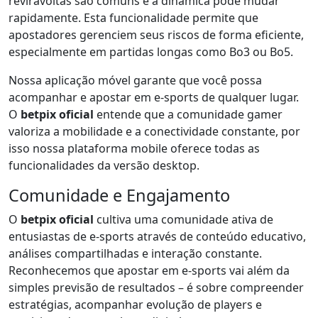
reviravoltas são comuns e a dinâmica pode mudar
rapidamente. Esta funcionalidade permite que
apostadores gerenciem seus riscos de forma eficiente,
especialmente em partidas longas como Bo3 ou Bo5.
Nossa aplicação móvel garante que você possa
acompanhar e apostar em e-sports de qualquer lugar.
O
betpix oficial
entende que a comunidade gamer
valoriza a mobilidade e a conectividade constante, por
isso nossa plataforma mobile oferece todas as
funcionalidades da versão desktop.
Comunidade e Engajamento
O
betpix oficial
cultiva uma comunidade ativa de
entusiastas de e-sports através de conteúdo educativo,
análises compartilhadas e interação constante.
Reconhecemos que apostar em e-sports vai além da
simples previsão de resultados – é sobre compreender
estratégias, acompanhar evolução de players e