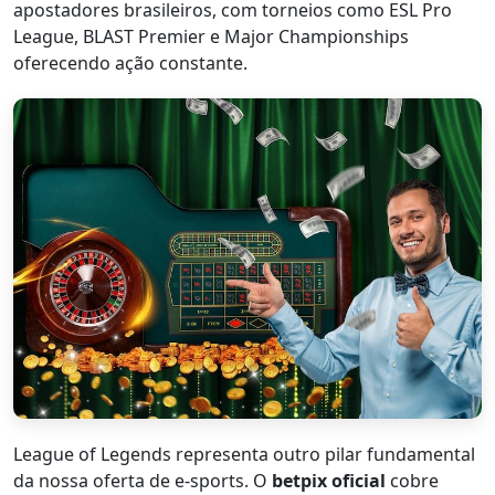
apostadores brasileiros, com torneios como ESL Pro
League, BLAST Premier e Major Championships
oferecendo ação constante.
League of Legends representa outro pilar fundamental
da nossa oferta de e-sports. O
betpix oficial
cobre