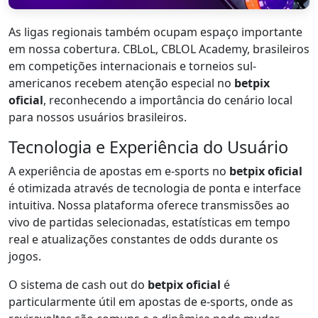
As ligas regionais também ocupam espaço importante
em nossa cobertura. CBLoL, CBLOL Academy, brasileiros
em competições internacionais e torneios sul-
americanos recebem atenção especial no
betpix
oficial
, reconhecendo a importância do cenário local
para nossos usuários brasileiros.
Tecnologia e Experiência do Usuário
A experiência de apostas em e-sports no
betpix oficial
é otimizada através de tecnologia de ponta e interface
intuitiva. Nossa plataforma oferece transmissões ao
vivo de partidas selecionadas, estatísticas em tempo
real e atualizações constantes de odds durante os
jogos.
O sistema de cash out do
betpix oficial
é
particularmente útil em apostas de e-sports, onde as